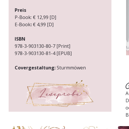
Preis
P-Book:
€ 12,99 [D]
E-Book
:
€ 4,99 [D]
ISBN
978-3-903130-80-7 [Print]
978-3-903130-81-4 [EPUB]
Covergestaltung:
Sturmmöwen
Ü
A
D
o
B