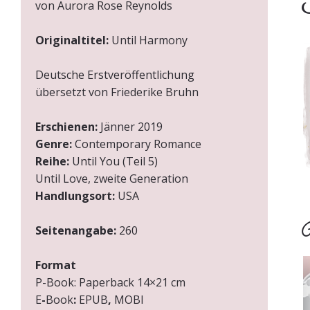
I
von Aurora Rose Reynolds
Originaltitel:
Until Harmony
Deutsche Erstveröffentlichung
übersetzt von Friederike Bruhn
Erschienen:
Jänner 2019
Genre:
Contemporary Romance
Reihe:
Until You (Teil 5)
Until Love, zweite Generation
Handlungsort:
USA
Ü
Seitenangabe:
260
Format
P-Book:
Paperback 14×21 cm
E
-
Book
:
EPUB
,
MOBI