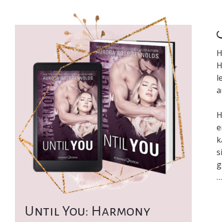
K
H
H
l
a
H
e
k
s
g
Until You: Harmony