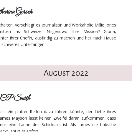
rina Gersch
alten, verschlägt es Journalistin und Workaholic Millie Jones
itten ins Schweizer Nirgendwo. Ihre Mission? Gloria,
ochter ihrer Chefin, ausfindig zu machen und heil nach Hause
 schweres Unterfangen ...
August 2022
n CP Smith
ss ein platter Reifen dazu führen könnte, der Liebe ihres
ames Mayson lässt keinen Zweifel daran aufkommen, dass
t nur eine Laune des Schicksals ist. Als James die hübsche
t, spürt er sofort ...