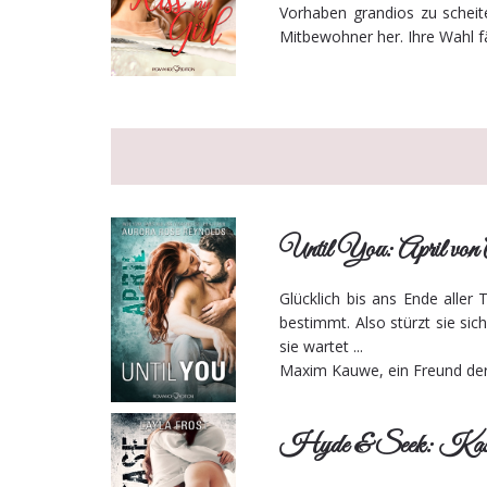
Vorhaben grandios zu scheit
Mitbewohner her. Ihre Wahl fäll
Until You: April vo
Glücklich bis ans Ende aller 
bestimmt. Also stürzt sie sich
sie wartet ...
Maxim Kauwe, ein Freund der F
Hyde & Seek: Kase 