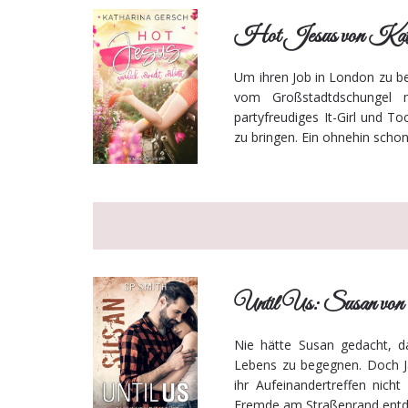
Hot Jesus von Katha
Um ihren Job in London zu beh
vom Großstadtdschungel m
partyfreudiges It-Girl und T
zu bringen. Ein ohnehin schon
Until Us: Susan vo
Nie hätte Susan gedacht, da
Lebens zu begegnen. Doch J
ihr Aufeinandertreffen nich
Fremde am Straßenrand entdeck