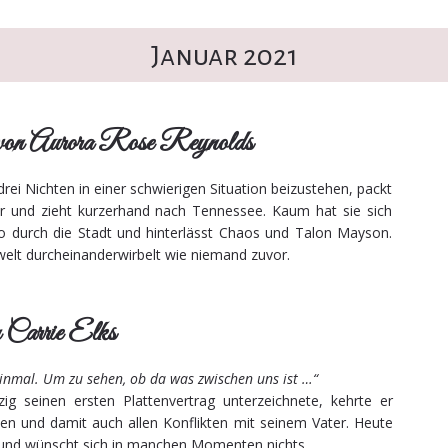
Januar 2021
von Aurora Rose Reynolds
ei Nichten in einer schwierigen Situation beizustehen, packt
er und zieht kurzerhand nach Tennessee. Kaum hat sie sich
do durch die Stadt und hinterlässt Chaos und Talon Mayson.
welt durcheinanderwirbelt wie niemand zuvor.
Carrie Elks
einmal. Um zu sehen, ob da was zwischen uns ist …“
g seinen ersten Plattenvertrag unterzeichnete, kehrte er
en und damit auch allen Konflikten mit seinem Vater. Heute
r und wünscht sich in manchen Momenten nichts ...