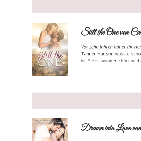
Still the One von Ca
Vor zehn Jahren hat er ihr He
Tanner Hartson wusste schon
ist. Sie ist wunderschön, wil
Drawn into Love vo