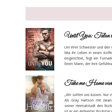
Until You: Talon 
Um ihrer Schwester und den dr
Mia ihr Leben in einen Koff
eingerichtet, fegt ein Torna
Einen Mann, der ihre Gefühls
Take me Home von 
„Wir sollten uns küssen. Nur 
Als Gray Hartson mit zwanzi
seiner Heimatstadt den Rück
ist er ein gefeierter Rocksta