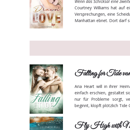
Wenn das Schicksal eine zwei
Courtney Williams hat auf e
Versprechungen, eine Scheid
Manhattan ebnet. Dort darf sie
Falling for Tide v
Aria Heart will in ihrer Hei
einfach erschien, gestaltet s
nur für Probleme sorgt, ve
beginnt, klopft plötzlich Tide
Fly High with Me