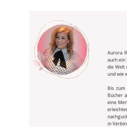
Aurora R
auch ein
die Welt
und wie w
Bis zum 
Bücher 
eine Men
erleicht
nachguck
in Verbi