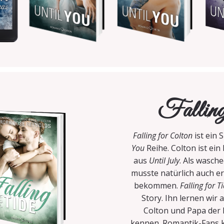
Falling 
Falling for Colton
ist ein 
You
Reihe. Colton ist ein
aus
Until July
. Als wasch
musste natürlich auch er
bekommen.
Falling for T
Story. Ihn lernen wir 
Colton und Papa der k
kennen. Romantik-Fans 