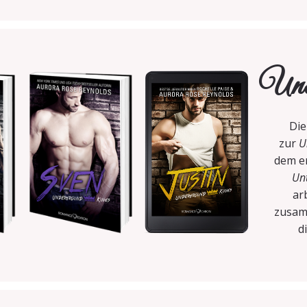
Und
Di
zur
U
dem er
Unt
ar
zusam
d