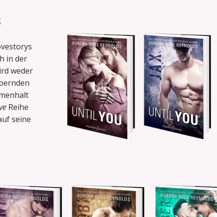
u
ovestorys
h in der
ird weder
ubernden
menhalt
ve
Reihe
 auf seine