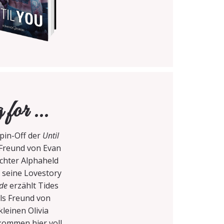
for ...
Spin-Off der
Until
 Freund von Evan
echter Alphaheld
 seine Lovestory
ide
erzählt Tides
als Freund von
leinen Olivia
kommen hier voll