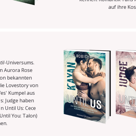
auf ihre Kos
til
-Universums.
n Aurora Rose
 von bekannten
die Lovestory von
Wes' Kumpel aus
Us: Judge haben
In Until Us: Cece
Until You: Talon)
en.