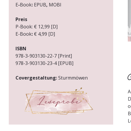
E
-
Book
:
EPUB
,
MOBI
Preis
P-Book:
€ 12,99 [D]
E-Book
:
€ 4,99 [D]
ISBN
978-3-903130-22-7 [Print]
978-3-903130-23-4 [EPUB]
Ü
Covergestaltung:
Sturmmöwen
A
D
o
B
L