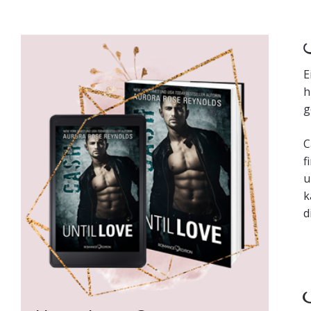
K
E
h
g
C
f
u
k
d
I