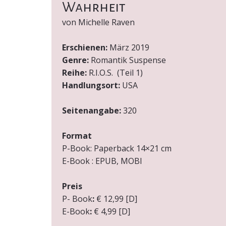
Wahrheit
von Michelle Raven
Erschienen:
März 2019
Genre:
Romantik Suspense
Reihe:
R.I.O.S. (Teil 1)
Handlungsort:
USA
Seitenangabe:
320
Format
P-Book:
Paperback 14×21 cm
E-Book
:
EPUB, MOBI
Preis
P-
Book
:
€ 12,99 [D]
E-Book
:
€ 4,99 [D]