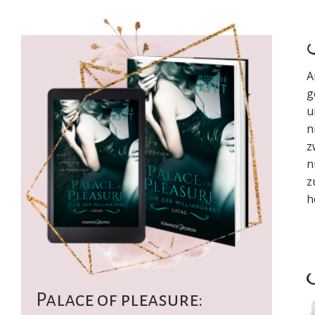
K
A
g
u
n
z
n
z
h
I
Palace of pleasure: