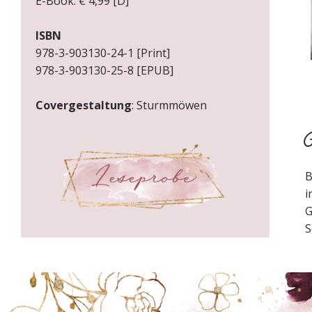
E-Book: € 4,99 [D]
ISBN
978-3-903130-24-1 [Print]
978-3-903130-25-8 [EPUB]
Covergestaltung
: Sturmmöwen
Ü
B
i
G
S