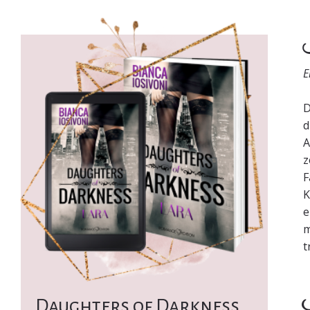
K
E
D
d
A
z
F
K
e
m
t
I
Daughters of Darkness