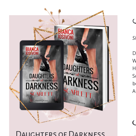
K
S
D
W
H
S
b
A
I
Daughters of Darkness