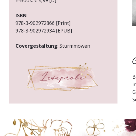
E-Book: € 4,99 [D]
ISBN
978-3-902972866 [Print]
978-3-902972934 [EPUB]
Covergestaltung
: Sturmmöwen
Ü
B
i
G
S