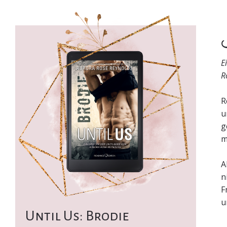
K
E
R
R
u
g
m
A
n
F
u
Until Us: Brodie