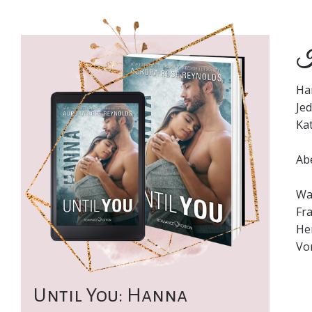
Ku
Ha
Je
Kat
Abe
Wal
Fr
He
Vor
Until You: Hanna