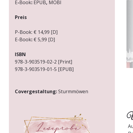
E
-
Book
:
EPUB
,
MOBI
Preis
P-Book: € 14,99 [D]
E-Book
:
€ 5,99 [D]
ISBN
978-3-903519-02-2 [Print]
978-3-903519-01-5 [EPUB]
Covergestaltung:
Sturmmöwen
Üb
A