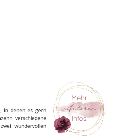
e, in denen es gern
hzehn verschiedene
 zwei wundervollen